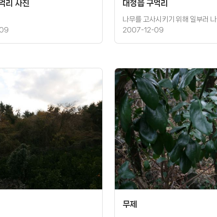
억리 사진
대정읍 구억리
-09
2007-12-09
무제