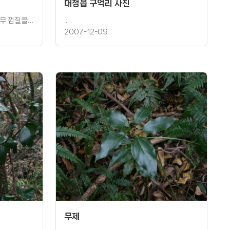
대정읍 구억리 사진
나무를 고사시키기 위해 일부러 나무 껍질을 벗겨놓�
..
2007-12-09
무제