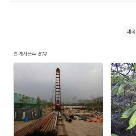
총 게시물수:
614