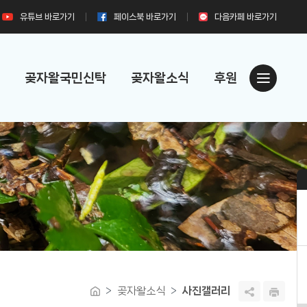
유튜브
바로가기
페이스북
바로가기
다음카페
바로가기
곶자왈국민신탁
곶자왈소식
후원
곶자왈소식
사진갤러리