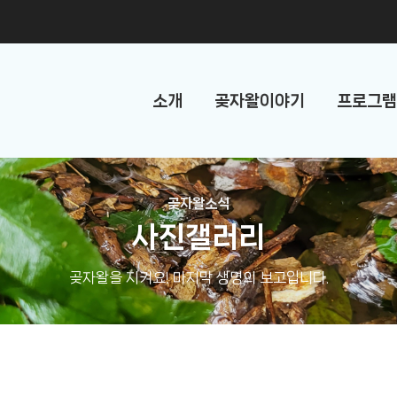
소개
곶자왈이야기
프로그램
곶자왈소식
사진갤러리
곶자왈을 지켜요! 마지막 생명의 보고입니다.