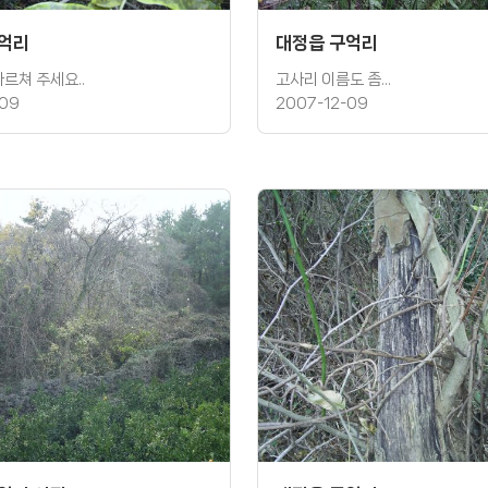
구억리
대정읍 구억리
가르쳐 주세요..
고사리 이름도 좀...
-09
2007-12-09