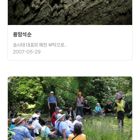
용암석순
송시태 대표의 예전 부탁으로...
2007-05-29