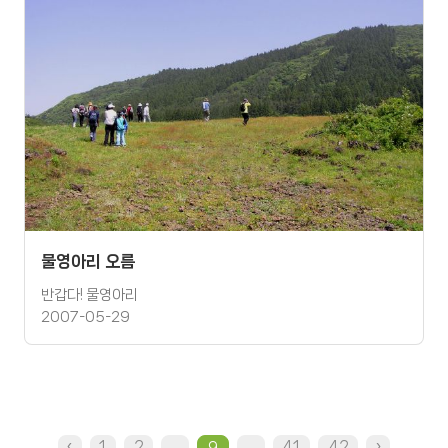
물영아리 오름
반갑다! 물영아리
2007-05-29
‹
1
2
...
...
41
42
›
9