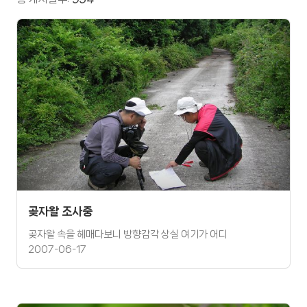
곶자왈 조사중
곶자왈 속을 헤매다보니 방향감각 상실 여기가 어디
2007-06-17