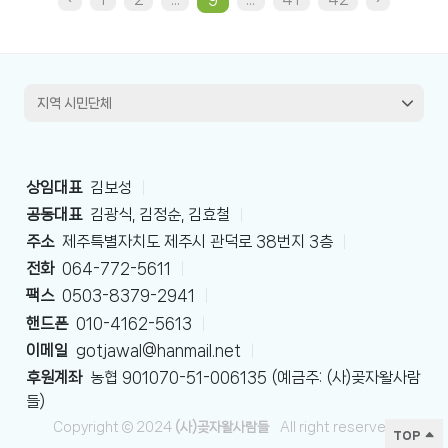
상임대표
김보성
|
공동대표
김광식, 김정순, 김효철
|
주소
제주특별자치도 제주시 관덕로 38번지 3층
|
전화
064-772-5611
|
팩스
0503-8379-2941
|
핸드폰
010-4162-5613
|
이메일
gotjawal@hanmail.net
|
후원계좌
농협 901070-51-006135 (예금주: (사)곶자왈사람
들)
Copyright © 2024
(사)곶자왈사람들
All right reserved
TOP