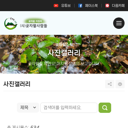
유튜브
페이스북
다음카페
곶자왈소식
사진갤러리
곶자왈을 지켜요! 마지막 생명의 보고입니다.
사진갤러리
총 게시물수:
534