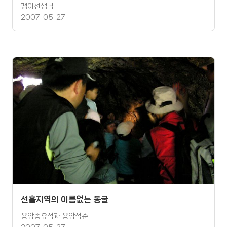
팽이선생님
2007-05-27
선흘지역의 이름없는 동굴
용암종유석과 용암석순