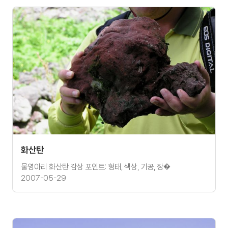
화산탄
물영아리 화산탄 감상 포인트: 형태, 색상, 기공, 장�
2007-05-29