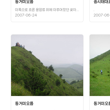
동거미오름
송시태대
이쪽으로 흐른 용암류 위에 이루어졌던 곶자왈은 �
.
2007-06-24
2007-06
동거미오름
동거미오