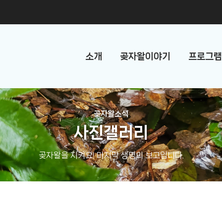
소개
곶자왈이야기
프로그램
곶자왈소식
사진갤러리
곶자왈을 지켜요! 마지막 생명의 보고입니다.