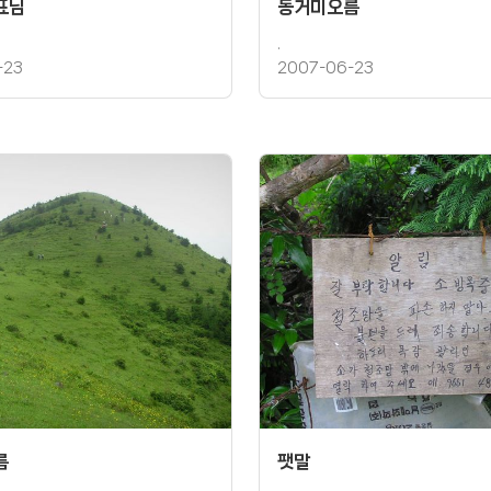
표님
동거미오름
.
-23
2007-06-23
름
팻말