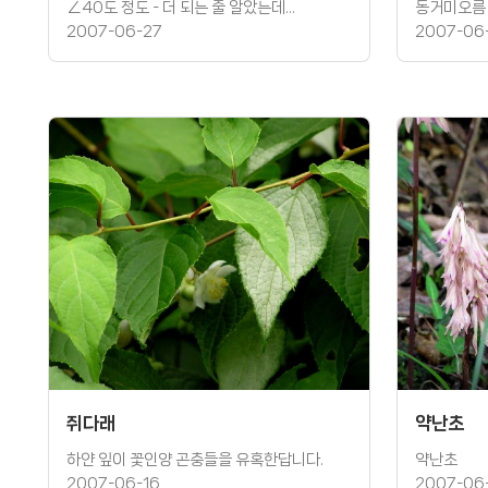
∠40도 정도 - 더 되는 줄 알았는데...
동거미오름
2007-06-27
2007-06
쥐다래
약난초
하얀 잎이 꽃인양 곤충들을 유혹한답니다.
약난초
2007-06-16
2007-06