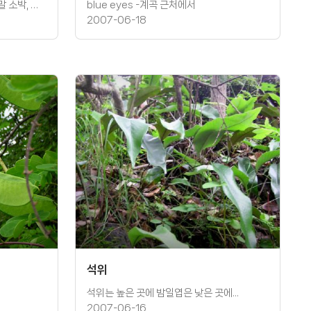
동거미오름 진입소로에 내걸린 팻말 소박, 겸손, 배�
blue eyes -계곡 근처에서
2007-06-18
석위
석위는 높은 곳에 밤일엽은 낮은 곳에...
2007-06-16