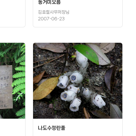
동거미오름
김효철사무처장님
2007-06-23
나도수정란풀