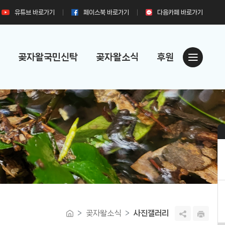
유튜브
바로가기
페이스북
바로가기
다음카페
바로가기
곶자왈국민신탁
곶자왈소식
후원
곶자왈소식
사진갤러리