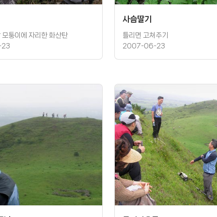
사슴딸기
 모퉁이에 자리한 화산탄
틀리면 고쳐주기
-23
2007-06-23