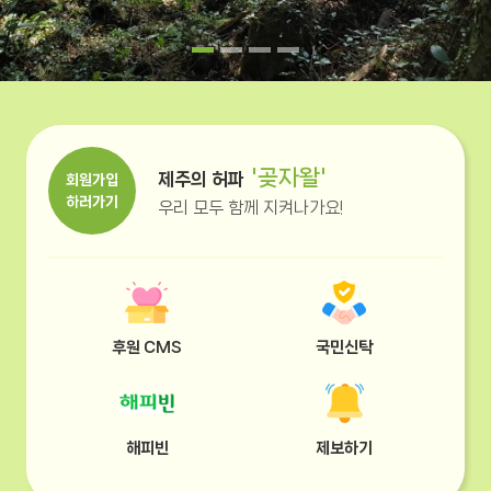
'곶자왈'
제주의 허파
회원가입
하러가기
우리 모두 함께 지켜나가요!
후원 CMS
국민신탁
해피빈
제보하기