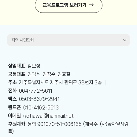
교육프로그램 보러가기
상임대표
김보성
|
공동대표
김광식, 김정순, 김효철
|
주소
제주특별자치도 제주시 관덕로 38번지 3층
|
전화
064-772-5611
|
팩스
0503-8379-2941
|
핸드폰
010-4162-5613
|
이메일
gotjawal@hanmail.net
|
후원계좌
농협 901070-51-006135 (예금주: (사)곶자왈사람
들)