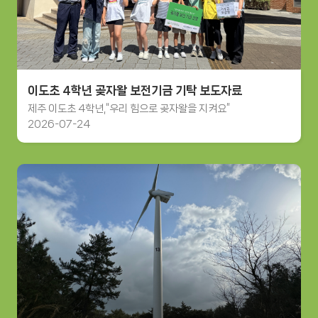
이도초 4학년 곶자왈 보전기금 기탁 보도자료
제주 이도초 4학년,“우리 힘으로 곶자왈을 지켜요”
2026-07-24