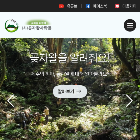
유튜브
페이스북
다음카페
곶자왈국민신탁운동
시민과 함께하는 국민신탁운동으로 지켜낸 곶자왈
알아보기
Previous
Nex