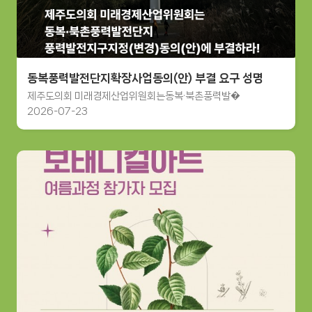
동복풍력발전단지확장사업동의(안) 부결 요구 성명
제주도의회 미래경제산업위원회는동복·북촌풍력발�
2026-07-23