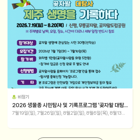
비정기
2026 생물종 시민탐사 및 기록프로그램 '곶자왈 대탐사, 제주 생명을 기록하다'
7월19일(일), 7월26일(일), 8월2일(일), 8월6일(목), 8월13일(목), 8월20일(목)