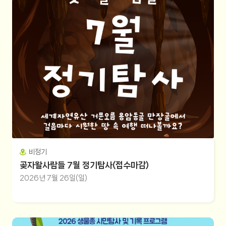
비정기
곶자왈사람들 7월 정기탐사(접수마감)
2026년 7월 26일(일)