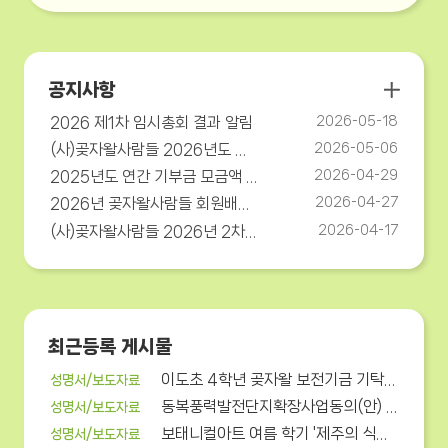
공지사항
2026 제1차 임시총회 결과 알림
2026-05-18
(사)곶자왈사람들 2026년도 제1회 임시총회 개최 안내
2026-05-06
2025년도 연간 기부금 모금액 및 활용실적 공개
2026-04-29
2026년 곶자왈사람들 회원배가캠페인(4/27~5/22)
2026-04-27
(사)곶자왈사람들 2026년 2차 이사회 개최 안내
2026-04-17
최근등록 게시물
이도초 4학년 곶자왈 보전기금 기탁 보도자료
성명서/보도자료
동복풍력발전단지확장사업동의(안) 부결 요구 성명
성명서/보도자료
보태니컬아트 여름 학기 '제주의 식물을 그려요, 우리들의...
성명서/보도자료