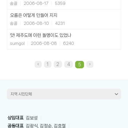
숨골
2006-08-17
5359
오름은 어떻게 만들어 지지
숨골
2006-08-10
4231
앗! 제주도에 이런 돌멩이도 있었나
sumgol
2006-08-08
6240
‹
1
2
4
›
5
상임대표
김보성
|
공동대표
김광식, 김정순, 김효철
|