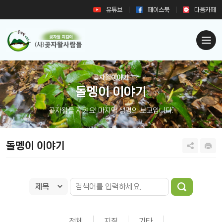
유튜브
페이스북
다음카페
곶자왈이야기
돌멩이 이야기
곶자왈을 지켜요! 마지막 생명의 보고입니다.
돌멩이 이야기
전체
지질
기타