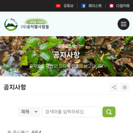
유튜브
페이스북
다음카페
곶자왈소식
공지사항
곶자왈을 지켜요! 마지막 생명의 보고입니다.
공지사항
총 게시물수:
664