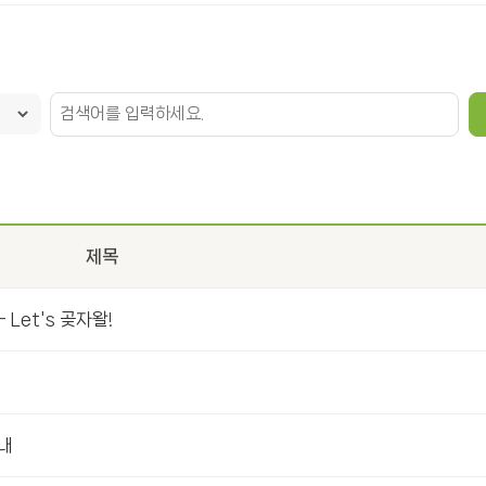
제목
Let's 곶자왈!
내