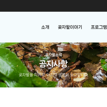
소개
곶자왈이야기
프로그램
곶자왈소식
공지사항
곶자왈을 지켜요! 마지막 생명의 보고입니다.