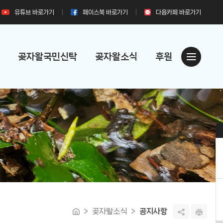
유튜브
바로가기
페이스북
바로가기
다음카페
바로가기
곶자왈국민신탁
곶자왈소식
후원
곶자왈소식
공지사항