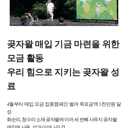
곶자왈 매입 기금 마련을 위한
모금 활동
우리 힘으로 지키는 곶자왈 성
료
4
월부터 매입 모금 집중캠페인 벌여 목표금액
3
천만원 달
성
화순리
,
청수리 소재 곶자왈에 이어 세 번째 사유지 곶자왈
매입에 사용
...
성과 이어나갈 것