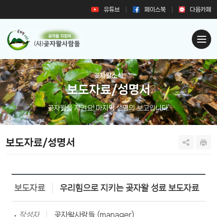
유튜브
페이스북
다음카페
곶자왈소식
보도자료/성명서
곶자왈을 지켜요! 마지막 생명의 보고입니다.
보도자료/성명서
보도자료
우리힘으로 지키는 곶자왈 성료 보도자료
작성자
곶자왈사람들 (manager)