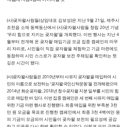
(
)
(
)
9
21
,
사
곶자왈사람들
상임대표 김보성
은 지난
월
일
제주시
(
)
20
조천읍 소재 동백동산에서
사
곶자왈사람들 창립
년 기념
‘
’
.
4
우리 힘으로 지키는 곶자왈
을 개최했다
이번 행사는 지난
월부터 전개해 온 곶자왈 매입기금 모금 집중 캠페인의 마무
,
리 자리로
시민들이 직접 곶자왈을 체험하고 기금 마련에도
동참하며 시민 스스로가 곶자왈 보전 주체임을 확인하는 뜻
.
깊은 시간이 됐다
(
)
2010
사
곶자왈사람들은
년부터 사유지 곶자왈을 매입하여 시
‘
’
민의 이름으로 보전하는
곶자왈국민신탁운동
을 전개해왔으며
2014
, 2018
년 화순곶자왈
년 청수곶자왈 지분 일부를 시민의 힘
.
으로 매입한 바 있다
이번 집중 캠페인은 세 번째 사유지 매입을
.
3
위한 기금 마련 행사로 진행됐다
최종 매입을 위한
부족분
천
3
4
만 원 모금을 목표로 진행한 캠페인에서 최종
천
백여만 원
의 기금이 모금되어 시민들이 곶자왈 보전의 필요성에 공감
.
하고 있음을 다시 한번 확인할 수 있었다
이렇게 모인 금액은