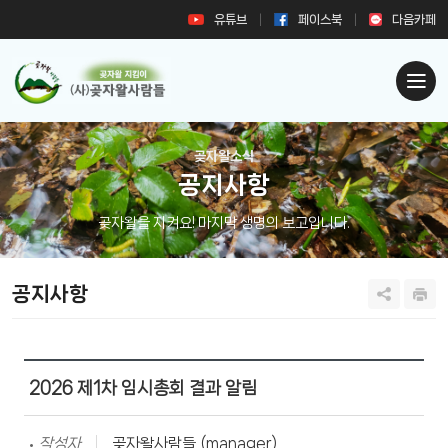
유튜브
페이스북
다음카페
곶자왈소식
공지사항
곶자왈을 지켜요! 마지막 생명의 보고입니다.
공지사항
2026 제1차 임시총회 결과 알림
작성자
곶자왈사람들 (manager)