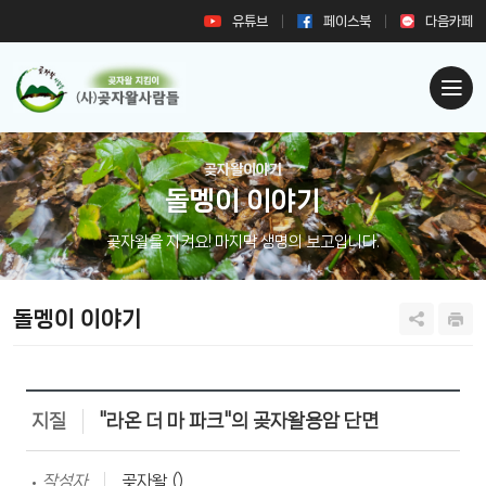
유튜브
페이스북
다음카페
곶자왈이야기
돌멩이 이야기
곶자왈을 지켜요! 마지막 생명의 보고입니다.
돌멩이 이야기
지질
"라온 더 마 파크"의 곶자왈용암 단면
작성자
곶자왈 ()