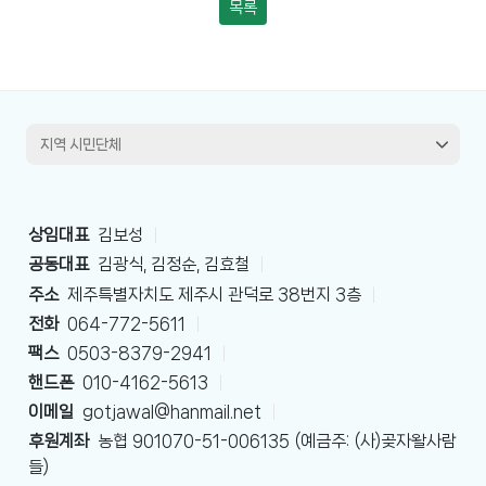
목록
상임대표
김보성
|
공동대표
김광식, 김정순, 김효철
|
주소
제주특별자치도 제주시 관덕로 38번지 3층
|
전화
064-772-5611
|
팩스
0503-8379-2941
|
핸드폰
010-4162-5613
|
이메일
gotjawal@hanmail.net
|
후원계좌
농협 901070-51-006135 (예금주: (사)곶자왈사람
들)