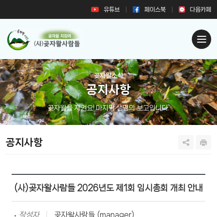
유튜브
페이스북
다음카페
곶자왈소식
공지사항
곶자왈을 지켜요! 마지막 생명의 보고입니다.
공지사항
(사)곶자왈사람들 2026년도 제1회 임시총회 개최 안내
작성자
곶자왈사람들 (manager)