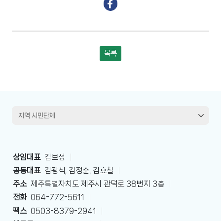
목록
상임대표
김보성
|
공동대표
김광식, 김정순, 김효철
|
주소
제주특별자치도 제주시 관덕로 38번지 3층
|
전화
064-772-5611
|
팩스
0503-8379-2941
|