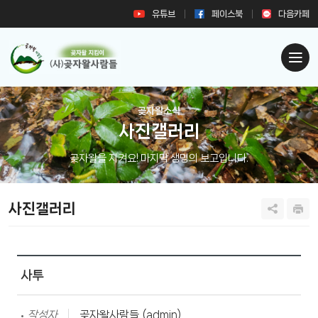
유튜브
페이스북
다음카페
곶자왈소식
사진갤러리
곶자왈을 지켜요! 마지막 생명의 보고입니다.
사진갤러리
사투
작성자
곶자왈사람들 (admin)